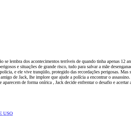
 se lembra dos acontecimentos terríveis de quando tinha apenas 12 anos
rigosos e situações de grande risco, tudo para salvar a mãe desengana
icia, e ele vive tranqüilo, protegido das recordações perigosas. Mas su
amigo de Jack, lhe implore que ajude a polícia a encontrar o assassino.
 aparecem de forma onírica , Jack decide enfrentar o desafio e acertar
E USO