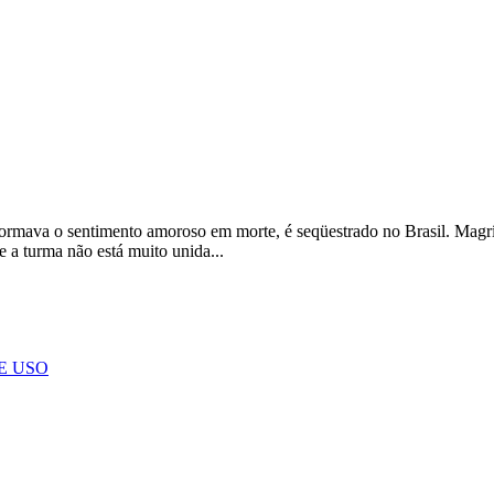
sformava o sentimento amoroso em morte, é seqüestrado no Brasil. Magr
 a turma não está muito unida...
E USO