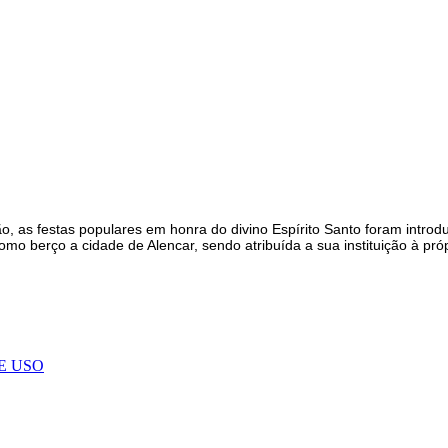
ção, as festas populares em honra do divino Espírito Santo foram intr
como berço a cidade de Alencar, sendo atribuída a sua instituição à próp
E USO