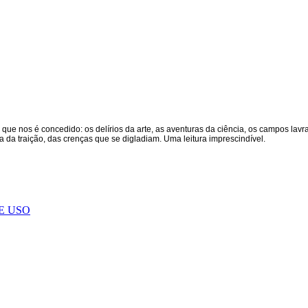
u que nos é concedido: os delírios da arte, as aventuras da ciência, os campos la
da traição, das crenças que se digladiam. Uma leitura imprescindível.
E USO