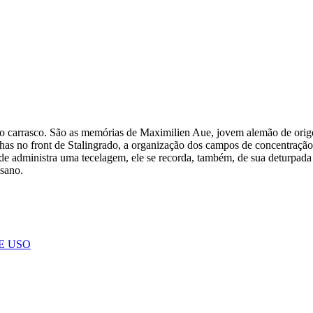
do carrasco. São as memórias de Maximilien Aue, jovem alemão de orige
alhas no front de Stalingrado, a organização dos campos de concentraç
 administra uma tecelagem, ele se recorda, também, de sua deturpada 
nsano.
E USO