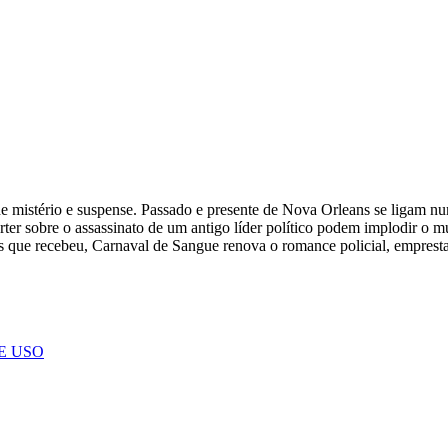
e mistério e suspense. Passado e presente de Nova Orleans se ligam numa
rter sobre o assassinato de um antigo líder político podem implodir o
s que recebeu, Carnaval de Sangue renova o romance policial, emprestan
E USO