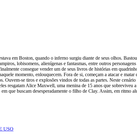
stava em Boston, quando o inferno surgiu diante de seus olhos. Bastou 
ampiros, lobisomens, alienígenas e fantasmas, entre outros personagen
ll finalmente consegue vender um de seus livros de histórias em quadri
ar naquele momento, enlouquecem. Fora de si, começam a atacar e matar
os. Ouvem-se tiros e explosões vindos de todas as partes. Neste cenári
 eles resgatam Alice Maxwell, uma menina de 15 anos que sobreviveu a 
 em que buscam desesperadamente o filho de Clay. Assim, em ritmo aluci
E USO