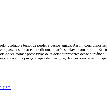
zelo, cuidado e temor de perder a pessoa amada. Assim, concluímos se
elo, passa a sufocar e impedir uma relação saudável com o outro. Exist
da do ter, formas possessivas de relacionar presentes desde a infância. S
se coloca numa posição capaz de interrogar, de questionar e sentir capa
E USO