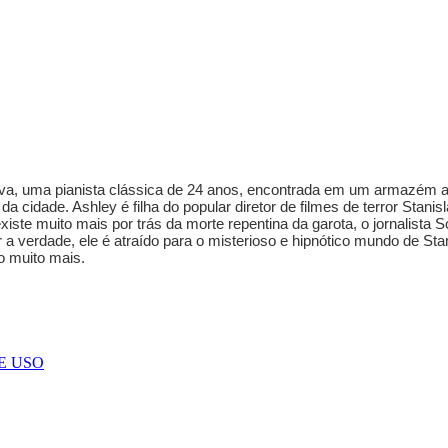
rdova, uma pianista clássica de 24 anos, encontrada em um armazém
a cidade. Ashley é filha do popular diretor de filmes de terror Stan
iste muito mais por trás da morte repentina da garota, o jornalista S
 a verdade, ele é atraído para o misterioso e hipnótico mundo de St
o muito mais.
E USO