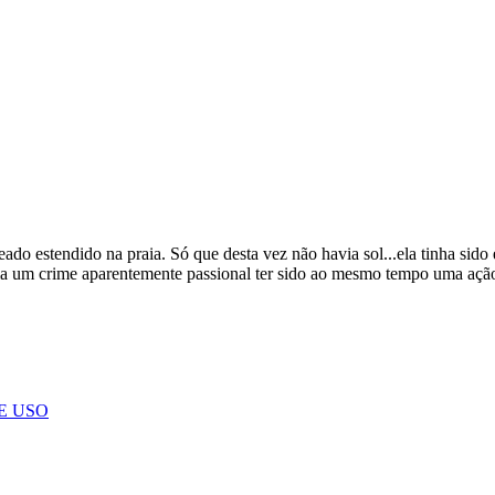
eado estendido na praia. Só que desta vez não havia sol...ela tinha sid
eria um crime aparentemente passional ter sido ao mesmo tempo uma açã
E USO