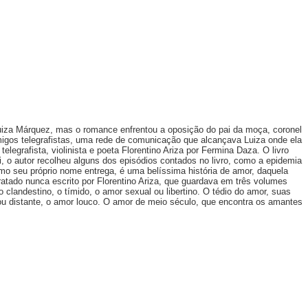
 Luiza Márquez, mas o romance enfrentou a oposição do pai da moça, coronel
migos telegrafistas, uma rede de comunicação que alcançava Luiza onde ela
egrafista, violinista e poeta Florentino Ariza por Fermina Daza. O livro
, o autor recolheu alguns dos episódios contados no livro, como a epidemia
mo seu próprio nome entrega, é uma belíssima história de amor, daquela
atado nunca escrito por Florentino Ariza, que guardava em três volumes
landestino, o tímido, o amor sexual ou libertino. O tédio do amor, suas
ou distante, o amor louco. O amor de meio século, que encontra os amantes