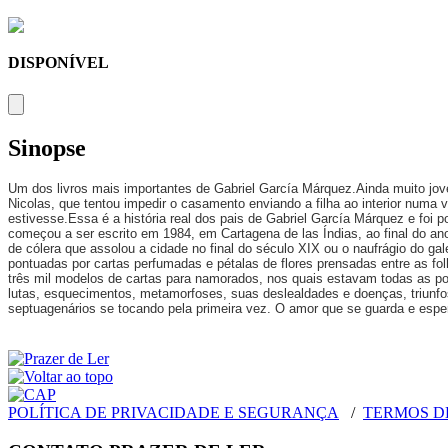
DISPONÍVEL
Sinopse
Um dos livros mais importantes de Gabriel García Márquez.Ainda muito jove
Nicolas, que tentou impedir o casamento enviando a filha ao interior num
estivesse.Essa é a história real dos pais de Gabriel García Márquez e foi p
começou a ser escrito em 1984, em Cartagena de las Índias, ao final do an
de cólera que assolou a cidade no final do século XIX ou o naufrágio do g
pontuadas por cartas perfumadas e pétalas de flores prensadas entre as fo
três mil modelos de cartas para namorados, nos quais estavam todas as pos
lutas, esquecimentos, metamorfoses, suas deslealdades e doenças, triunfo
septuagenários se tocando pela primeira vez. O amor que se guarda e esper
POLÍTICA DE PRIVACIDADE E SEGURANÇA
/
TERMOS D