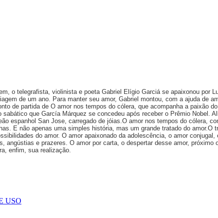
m, o telegrafista, violinista e poeta Gabriel Elígio Garciá se apaixonou por
a viagem de um ano. Para manter seu amor, Gabriel montou, com a ajuda de a
onto de partida de O amor nos tempos do cólera, que acompanha a paixão do tel
o sabático que García Márquez se concedeu após receber o Prêmio Nobel. Ali
aleão espanhol San Jose, carregado de jóias.O amor nos tempos do cólera, co
lhas. E não apenas uma simples história, mas um grande tratado do amor.O tr
sibilidades do amor. O amor apaixonado da adolescência, o amor conjugal, o c
s, angústias e prazeres. O amor por carta, o despertar desse amor, próximo 
a, enfim, sua realização.
E USO